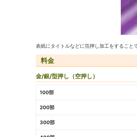
表紙にタイトルなどに箔押し加工をすること
料金
金/銀/型押し（空押し）
100部
200部
300部